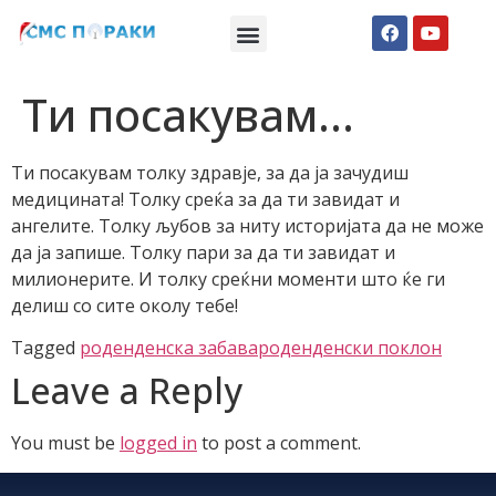
Македонски СМС пораки
Англиски смс пораки
Романтично катче
Ти посакувам…
Ти посакувам толку здравје, за да ја зачудиш
медицината! Толку среќа за да ти завидат и
ангелите. Толку љубов за ниту историјата да не може
да ја запише. Толку пари за да ти завидат и
милионерите. И толку среќни моменти што ќе ги
делиш со сите околу тебе!
Tagged
роденденска забава
роденденски поклон
Leave a Reply
You must be
logged in
to post a comment.