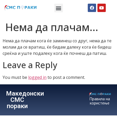
Македонски СМС пораки
Англиски смс пораки
Романтично катче
Нема да плачам…
Нема да плачам кога ќе заминеш со друг, нема да те
молам да се вратиш, ќе бидам далеку кога ќе бидеш
среќна и уште подалеку кога ќе почнеш да патиш.
Leave a Reply
You must be
logged in
to post a comment.
Македонски
СМС
Правила на
користење
пораки