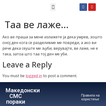
Македонски СМС пораки
Англиски смс пораки
Романтично катче
Таа ве лаже…
Ако ве праша за мене излажете ја дека умрев, зошто
оној ден кога се разделивме ме повреди, а ако ви
рече дека сеуште ме љуби, верувајте, ве лаже, не е
така, затоа што таа тој ден ме уби.
Leave a Reply
You must be
logged in
to post a comment.
Македонски
СМС
Правила на
користење
пораки