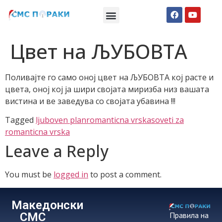
Македонски СМС пораки
Англиски смс пораки
Романтично катче
Цвет на ЉУБОВТА
Поливајте го само оној цвет на ЉУБОВТА кој расте и
цвета, оној кој ја шири својата миризба низ вашата
вистина и ве заведува со својата убавина !!!
Tagged
ljuboven plan
romanticna vrska
soveti za
romanticna vrska
Leave a Reply
You must be
logged in
to post a comment.
Македонски
СМС
Правила на