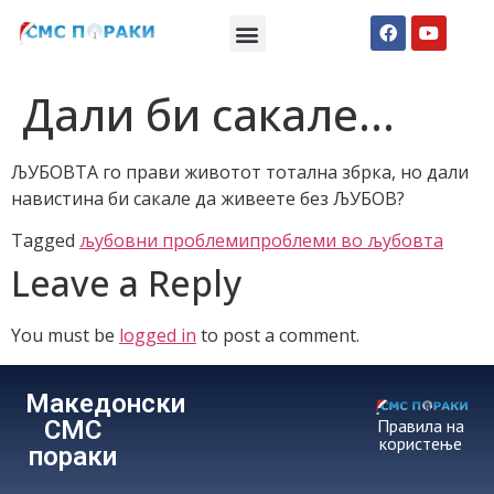
Македонски СМС пораки
Англиски смс пораки
Романтично катче
Дали би сакале…
ЉУБОВТА го прави животот тотална збрка, но дали
навистина би сакале да живеете без ЉУБОВ?
Tagged
љубовни проблеми
проблеми во љубовта
Leave a Reply
You must be
logged in
to post a comment.
Македонски
СМС
Правила на
користење
пораки