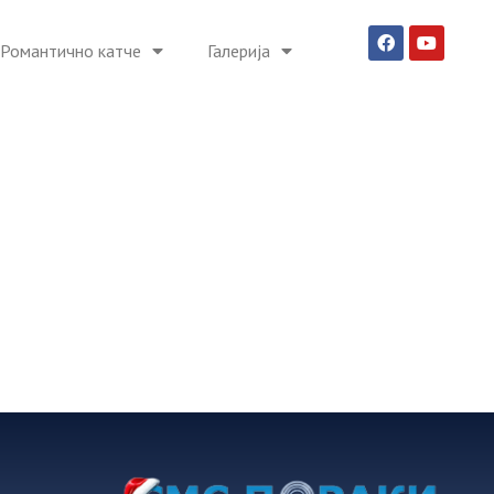
Романтично катче
Галерија