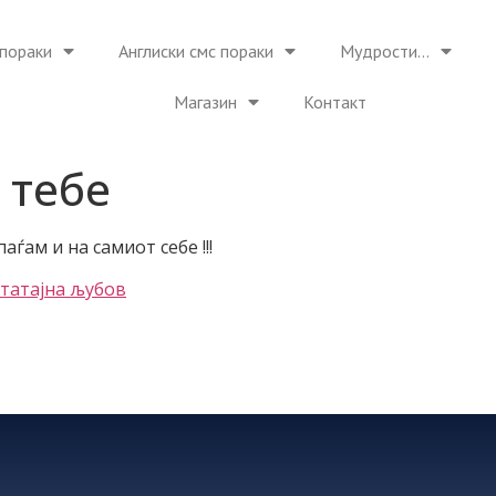
пораки
Англиски смс пораки
Мудрости…
Магазин
Контакт
 тебе
ѓам и на самиот себе !!!
вта
тајна љубов