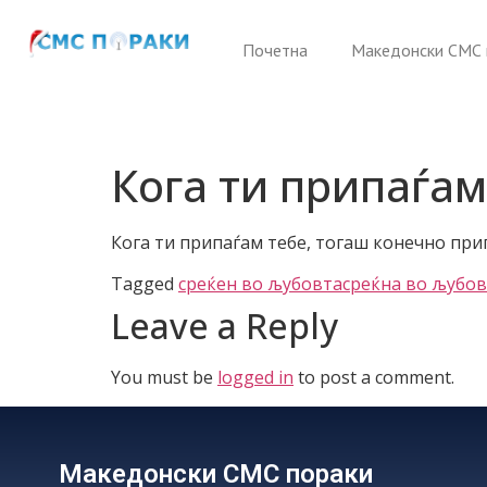
Почетна
Македонски СМС 
Кога ти припаѓам
Кога ти припаѓам тебе, тогаш конечно припа
Tagged
среќен во љубовта
среќна во љубо
Leave a Reply
You must be
logged in
to post a comment.
Македонски СМС пораки