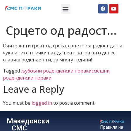
Македонски СМС пораки
Англиски смс пораки
Романтично катче
Срцето од радост…
Очите да ти греат од среќа, срцето од радост да ти
чука и сите птички пак да пеат, затоа што денес
славиш роденден ти, за многу години!
Tagged
љубовни роденденски пораки
смешни
роденденски пораки
Leave a Reply
You must be
logged in
to post a comment.
Македонски
СМС
Правила на