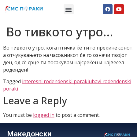
Македонски СМС пораки
Англиски смс пораки
Романтично катче
Во тивкото утро…
Во тивкото утро, кога птичка ќе ти го прекине сонот,
а отчукувањето на часовникот ќе го означи твојот
ден, од сè срце ти посакувам најсреќен и највесел
роденден!
Tagged
interesni rodendenski poraki
ubavi rodendenski
poraki
Leave a Reply
You must be
logged in
to post a comment.
Македонски