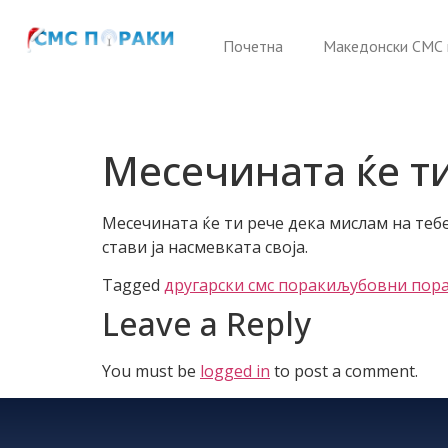
Почетна
Македонски СМС 
Месечината ќе т
Месечината ќе ти рече дека мислам на тебе,
стави ја насмевката своја.
Tagged
другарски смс пораки
љубовни пора
Leave a Reply
You must be
logged in
to post a comment.