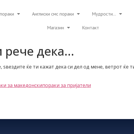
пораки
Англиски смс пораки
Мудрости…
Магазин
Контакт
и рече дека…
 ѕвездите ќе ти кажат дека си дел од мене, ветрот ќе ти
ки за македонски
пораки за пријатели