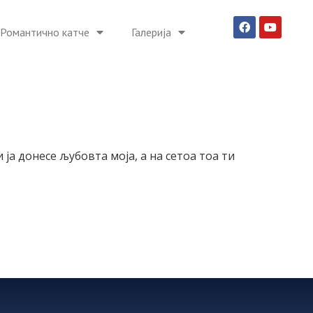
Романтично катче
Галерија
 ја донесе љубовта моја, а на сетоа тоа ти