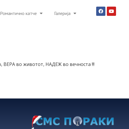
Романтично катче
Галерија
о, ВЕРА во животот, НАДЕЖ во вечноста !!!