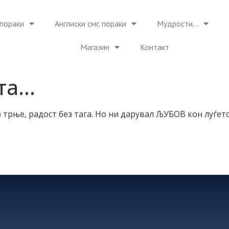
пораки
Англиски смс пораки
Мудрости…
Магазин
Контакт
та…
з трње, радост без тага. Но ни дарувал ЉУБОВ кон луѓет