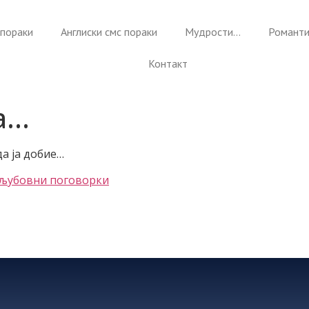
пораки
Англиски смс пораки
Мудрости…
Романти
Контакт
а…
да ја добие…
љубовни поговорки