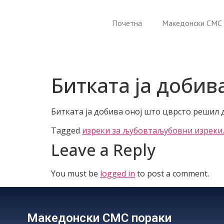
Почетна
Македонски СМС 
Битката ја добив
Битката ја добива оној што цврсто решил 
Tagged
изреки за љубовта
љубовни изреки
Leave a Reply
You must be
logged in
to post a comment.
Македонски СМС пораки