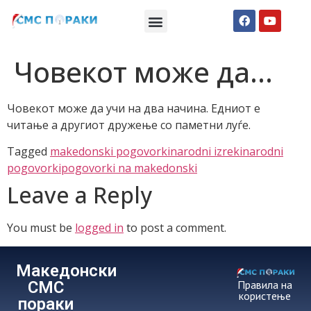
Македонски СМС пораки
Англиски смс пораки
Романтично катче
Човекот може да…
Човекот може да учи на два начина. Едниот е
читање а другиот дружење со паметни луѓе.
Tagged
makedonski pogovorki
narodni izreki
narodni
pogovorki
pogovorki na makedonski
Leave a Reply
You must be
logged in
to post a comment.
Македонски
СМС
Правила на
користење
пораки