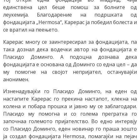
единствена цел беше помош за болните од
леукемија. Благодарение на подршката од
фондацијата „Hermosa“, Карерас ја победил болеста и
се вратил на пеењето.
Карерас многу се заинтересирал за фондацијата, па
така дознал дека водечки автор на фондацијата е
Пласидо Доминго. А подоцна дознава дека
фондацијата е основана од Доминго со една цел – да
му помогне на својот непријател, останувајќи
анонимен.
Изненадувајќи го Пласидо Доминго, на еден од
настапите Карерас го прекина настапот, клекна на
колена и побара прошка и јавно му се заблагодари.
Пласидо му помогна и со голема прегратка го
започнаа големото пријателство. Во едно интервју
со Пласидо Доминго, еден новинар го праша зошто
ја создал фондацијата Hermosa, помагајќи на пејач