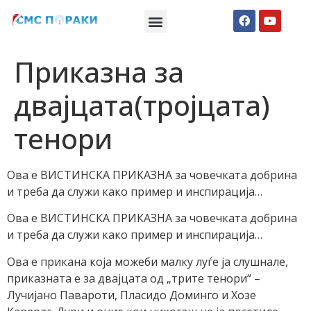
Македонски СМС пораки
Англиски смс пораки
Романтично катче
Приказна за
двајцата(тројцата)
тенори
Ова е ВИСТИНСКА ПРИКАЗНА за човечката добрина
и треба да служи како пример и инспирација…
Ова е ВИСТИНСКА ПРИКАЗНА за човечката добрина
и треба да служи како пример и инспирација…
Ова е прикана која можеби малку луѓе ја слушнале,
приказната е за двајцата од „трите тенори“ –
Лучијано Павароти, Пласидо Доминго и Хозе