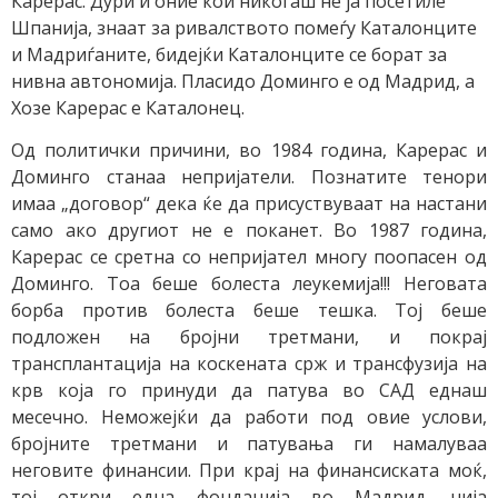
Карерас. Дури и оние кои никогаш не ја посетиле
Шпанија, знаат за ривалството помеѓу Каталонците
и Мадриѓаните, бидејќи Каталонците се борат за
нивна автономија. Пласидо Доминго е од Мадрид, а
Хозе Карерас е Каталонец.
Од политички причини, во 1984 година, Карерас и
Доминго станаа непријатели. Познатите тенори
имаа „договор“ дека ќе да присуствуваат на настани
само ако другиот не е поканет. Во 1987 година,
Карерас се сретна со непријател многу поопасен од
Доминго. Тоа беше болеста леукемија!!! Неговата
борба против болеста беше тешка. Тој беше
подложен на бројни третмани, и покрај
трансплантација на коскената срж и трансфузија на
крв која го принуди да патува во САД еднаш
месечно. Неможејќи да работи под овие услови,
бројните третмани и патувања ги намалуваа
неговите финансии. При крај на финансиската моќ,
тој откри една фондација во Мадрид, чија