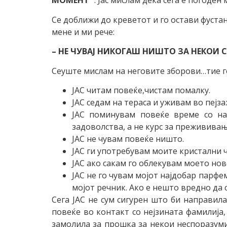
МОМЕНТ
“. Јас мислам дека сега е погоден 
Се доближи до креветот и го остави фустан
мене и ми рече:
– НЕ ЧУВАЈ НИКОГАШ НИШТО ЗА НЕКОИ 
Сеуште мислам на неговите зборови…тие г
ЈАС читам повеќе,чистам помалку.
ЈАС седам на тераса и уживам во пејза
ЈАС поминувам повеќе време со на
задоволства, а не курс за преживива
ЈАС не чувам повеќе ништо.
ЈАС ги употребувам моите кристални ч
ЈАС ако сакам го облекувам моето нов
ЈАС не го чувам мојот најдобар парфе
мојот речник. Ако е нешто вредно да 
Сега ЈАС не сум сигурен што би направила
повеќе во контакт со нејзината фамилија,
замолила за прошка за некои неспоразуми,