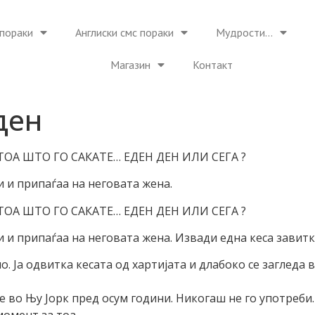
пораки
Англиски смс пораки
Мудрости…
Магазин
Контакт
ден
ОА ШТО ГО САКАТЕ… EДЕН ДЕН ИЛИ СЕГА ?
и и припаѓаа на неговата жена.
ОА ШТО ГО САКАТЕ… EДЕН ДЕН ИЛИ СЕГА ?
 и припаѓаа на неговата жена. Извади една кеса завитка
о. Ја одвитка кесата од хартијата и длабоко се загледа
е во Њу Јорк пред осум години. Никогаш не го употреби.