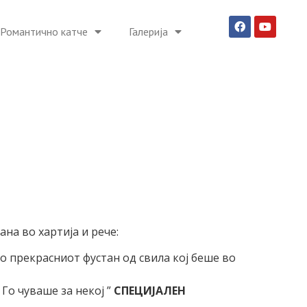
Романтично катче
Галерија
на во хартија и рече:
 во прекрасниот фустан од свила кој беше во
 Го чуваше за некој ”
СПЕЦИЈАЛЕН