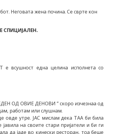
ебот. Неговата жена почина. Се сврте кон
Е СПИЦИЈАЛЕН.
Т е всушност една целина исполнета со
” ЕДЕН ОД ОВИЕ ДЕНОВИ ” скоро изчезнаа од
идам, работам или слушнам.
де овде утре. ЈАС мислам дека ТАА би била
 јавила на своите стари пријатели и би ги
ала да јаде во кинески ресторан, тоа беше