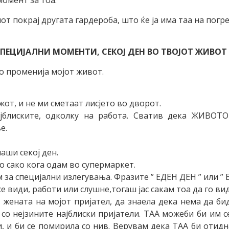
момент за тоа.
от покрај другата гардероба, што ќе ја има таа на погр
СПЕЦИЈАЛНИ МОМЕНТИ, СЕКОЈ ДЕН ВО ТВОЈОТ ЖИВОТ 
о променија мојот живот.
жот, и не ми сметаат лисјето во дворот.
јблиските, одколку на работа. Сватив дека ЖИВОТО
ње.
аши секој ден.
о сако кога одам во супермаркет.
м за специјални излегувања. Фразите ” ЕДЕН ДЕН ” или 
се види, работи или слушне,тогаш јас сакам тоа да го в
 жената на мојот пријател, да знаела дека нема да би
 со нејзините најблиски пријатели. ТАА можеби би им се
 и би се помирила со нив. Верувам дека ТАА би отидн