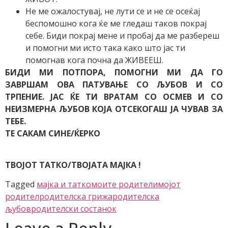
Не ме ожалостувај, не лути се и не се осеќај
беспомошно кога ќе ме гледаш таков покрај
себе. Биди покрај мене и пробај да ме разбереш
и помогни ми исто така како што јас ти
помогнав кога почна да ЖИВЕЕШ.
БИДИ МИ ПОТПОРА, ПОМОГНИ МИ ДА ГО
ЗАВРШАМ ОВА ПАТУВАЊЕ СО ЉУБОВ И СО
ТРПЕНИЕ. ЈАС ЌЕ ТИ ВРАТАМ СО ОСМЕВ И СО
НЕИЗМЕРНА ЉУБОВ КОЈА ОТСЕКОГАШ ЈА ЧУВАВ ЗА
ТЕБЕ.
ТЕ САКАМ СИНЕ/ЌЕРКО
ТВОЈОТ ТАТКО/ТВОЈАТА МАЈКА !
Tagged
мајка и татко
моите родители
мојот
родител
родителска грижа
родителска
љубов
родителски состанок