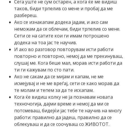
Сега уште не сум остарен, а кога ќе ме видиш
таков, биди трпелив со мене и пробај да ме
разбереш.
Ако се изнакапам додека јадам, и ако сам
неможам да се облечам, биди трпелив со мене.
Сети се на сатите кои ги имам потрошено
додека на тоа јас те научив.
И ако во разговор повторувам исти работи
повторно и повторно, немој да ме прекинуваш,
слушај ме. Кога беше мал, морав исти работи да
ти ги кажувам по сто пати.
Ако не сакам да се мијам и капам, не ме
исмејувај и не ме вреѓај, сети се како морав да
те молам и тепем за да те искапам.
Кога ќе видиш колку не ја познавам новата
техночогија, дајми време и немој да ми се
потсмеваш, бидејќи јас тебе те научив на многу
работи: правилно да јадеш, правилно да се
облекуваш и да се соочуваш со ЖИВОТОТ.