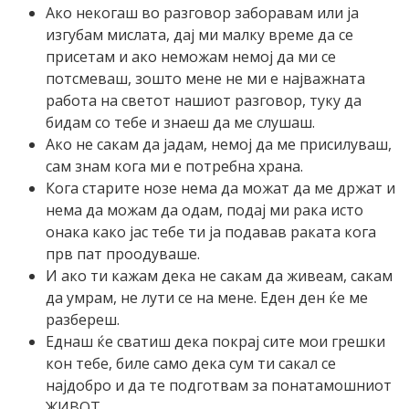
Ако некогаш во разговор заборавам или ја
изгубам мислата, дај ми малку време да се
присетам и ако неможам немој да ми се
потсмеваш, зошто мене не ми е најважната
работа на светот нашиот разговор, туку да
бидам со тебе и знаеш да ме слушаш.
Ако не сакам да јадам, немој да ме присилуваш,
сам знам кога ми е потребна храна.
Кога старите нозе нема да можат да ме држат и
нема да можам да одам, подај ми рака исто
онака како јас тебе ти ја подавав раката кога
прв пат проодуваше.
И ако ти кажам дека не сакам да живеам, сакам
да умрам, не лути се на мене. Еден ден ќе ме
разбереш.
Еднаш ќе сватиш дека покрај сите мои грешки
кон тебе, биле само дека сум ти сакал се
најдобро и да те подготвам за понатамошниот
ЖИВОТ.