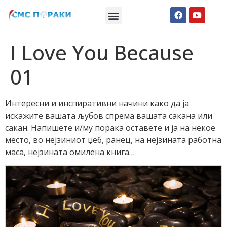
Македонски СМС пораки
Англиски смс пораки
Романтично катче
I Love You Because
01
Интересни и инспиративни начини како да ја
искажите вашата љубов спрема вашата сакана или
сакан. Напишете и/му порака оставете и ја на некое
место, во нејзиниот џеб, ранец, на нејзината работна
маса, нејзината омилена книга…