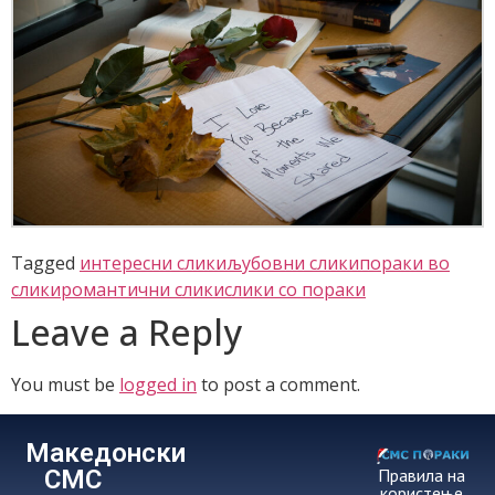
Tagged
интересни слики
љубовни слики
пораки во
слики
романтични слики
слики со пораки
Leave a Reply
You must be
logged in
to post a comment.
Македонски
СМС
Правила на
користење