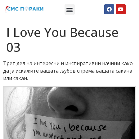
Македонски СМС пораки
Англиски смс пораки
Романтично катче
I Love You Because
03
Трет дел на интересни и инспиративни начини како
да ја искажите вашата љубов спрема вашата сакана
или сакан.