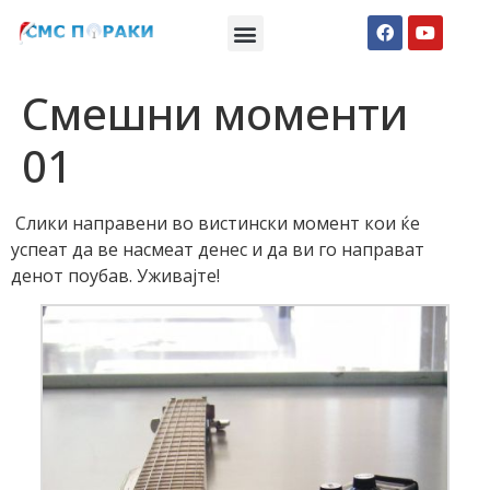
Македонски СМС пораки
Англиски смс пораки
Романтично катче
Смешни моменти
01
Слики направени во вистински момент кои ќе
успеат да ве насмеат денес и да ви го направат
денот поубав. Уживајте!