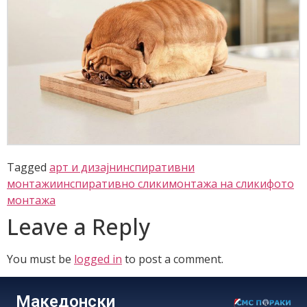
Tagged
арт и дизајн
инспиративни
монтажи
инспиративно слики
монтажа на слики
фото
монтажа
Leave a Reply
You must be
logged in
to post a comment.
Македонски