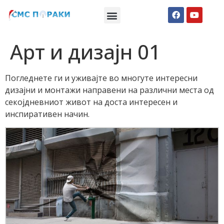
Македонски СМС пораки
Англиски смс пораки
Романтично катче
Арт и дизајн 01
Погледнете ги и уживајте во многуте интересни
дизајни и монтажи направени на различни места од
секојдневниот живот на доста интересен и
инспиративен начин.