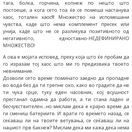
тага, болка, горчина, копнеж по нешто што
постоеше, а кога сето тоа ќе се помеша настанува
хаос, тотален хаос!!! Множество на испомешани
чувства, каде што нема комплемент пресек или
унија, каде што не се разликува позитивното од
негативното, едноставно-НЕДЕФИНИРАНО
МНОЖЕСТВО!
А ова е мојата исповед, преку која што ќе пробам да
го изразам тој хаос што ми го предизвика твоето
невнимание.
Дозволи сето време поминато заедно да пропадне
во вода без да ти трепне око, како во градите да не
ти чука срце, туку еден часовник, кој всушност
престанал одамна да работи, а ти стана ладен и
бесчувствителен…но мислам дека е крајно време да
ги смениш батериите. И врати го времето назад, се
сеќаваш ли на твоите ветувања, се сеќаваш ли на
нашиот прв бакнеж? Мислам дека ми кажа дека нема