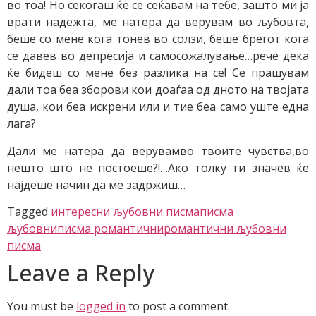
во тоа! Но секогаш ќе се сеќавам на тебе, зашто ми ја
врати надежта, ме натера да верувам во љубовта,
беше со мене кога тонев во солзи, беше брегот кога
се давев во депресија и самосожалување…рече дека
ќе бидеш со мене без разлика на се! Се прашувам
дали тоа беа зборови кои доаѓаа од дното на твојата
душа, кои беа искрени или и тие беа само уште една
лага?
Дали ме натера да верувамво твоите чувства,во
нешто што не постоеше?!…Ако толку ти значев ќе
најдеше начин да ме задржиш…
Tagged
интересни љубовни писма
писма
љубовни
писма романтични
романтични љубовни
писма
Leave a Reply
You must be
logged in
to post a comment.