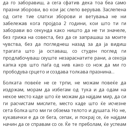
да го заборавиш, а сега сфатив дека тоа беа само
празни зборови, во кои јас слепо верував. Заслепена
од сите тие слатки зборови и ветувања не ни
забележав кога пројдоа 2 години, кои што ти ги
заборави во секунда како ништо да не ти значеле,
без грижа на совеста, без да се запрашаш за моите
чувства, без да погледнеш назад за да ја видиш
трагата што ја оставаш, со студен поглед ги
продлабочуваш сеуште незараснатите рани, а секоја
капка крв што паѓа од нив како со нож да ми го
прободува срцето и создава толкава празнина…
Болката повеќе не се трпи, не можам повеќе да
издржам, морам да избегам од тука и да одам на
некое место каде што ќе можам да најдам мир, да си
ги расчистам мислите, место каде што ќе исчезне
сета болка што ми ги обзема телото и душата. Но не,
кукавички е да се бега, сепак, и покрај се, ќе најдам
начин да се справам со се. Ќе те преболам, ќе успеам