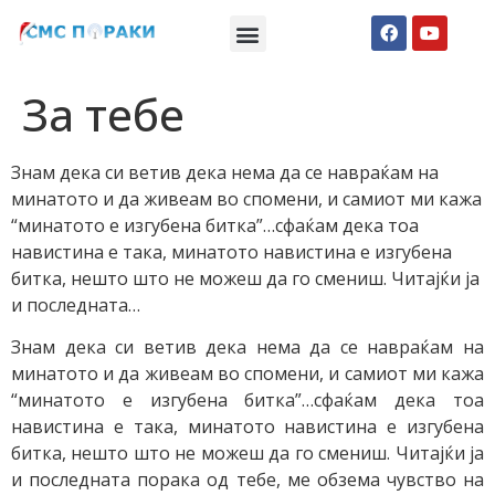
Македонски СМС пораки
Англиски смс пораки
Романтично катче
За тебе
Знам дека си ветив дека нема да се навраќам на
минатото и да живеам во спомени, и самиот ми кажа
“минатото е изгубена битка”…сфаќам дека тоа
навистина е така, минатото навистина е изгубена
битка, нешто што не можеш да го смениш. Читајќи ја
и последната…
Знам дека си ветив дека нема да се навраќам на
минатото и да живеам во спомени, и самиот ми кажа
“минатото е изгубена битка”…сфаќам дека тоа
навистина е така, минатото навистина е изгубена
битка, нешто што не можеш да го смениш. Читајќи ја
и последната порака од тебе, ме обзема чувство на