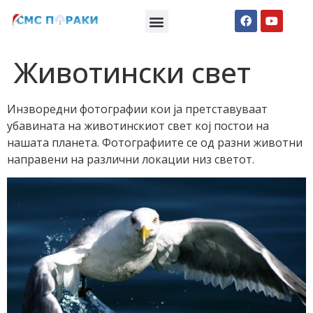
Македонски СМС пораки
Англиски смс пораки
Романтично катче
Животински свет
Инзворедни фотографии кои ја претставуваат
убавината на животинскиот свет кој постои на
нашата планета. Фотографиите се од разни животни
направени на различни локации низ светот.