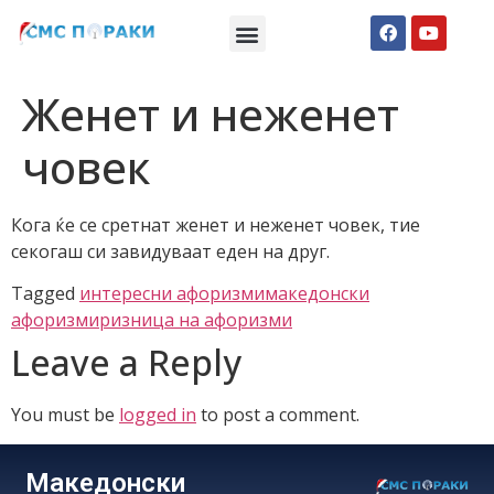
Македонски СМС пораки
Англиски смс пораки
Романтично катче
Женет и неженет
човек
Кога ќе се сретнат женет и неженет човек, тие
секогаш си завидуваат еден на друг.
Tagged
интересни афоризми
македонски
афоризми
ризница на афоризми
Leave a Reply
You must be
logged in
to post a comment.
Македонски