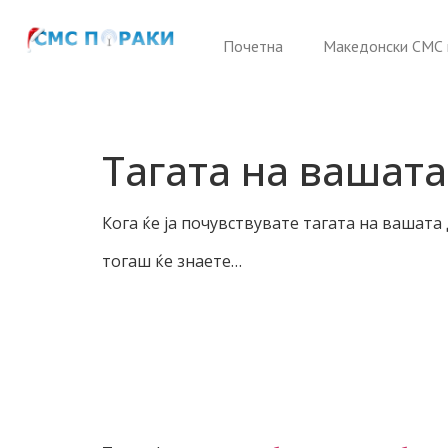
Почетна
Македонски СМС 
Тагата на вашат
Кога ќе ја почувствувате тагата на вашат
тогаш ќе знаете…