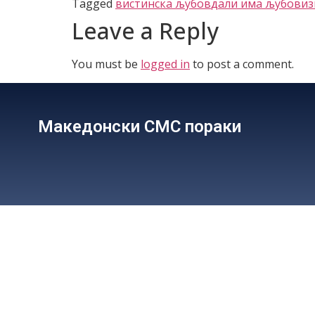
Tagged
вистинска љубов
дали има љубов
из
Leave a Reply
You must be
logged in
to post a comment.
Македонски СМС пораки