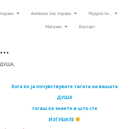
пораки
Англиски смс пораки
Мудрости…
Магазин
Контакт
а…
а ДУША,
Кога ќе ја почувствувате тагата на вашата
ДУША
тогаш ќе знаете и што сте
ИЗГУБИЛЕ