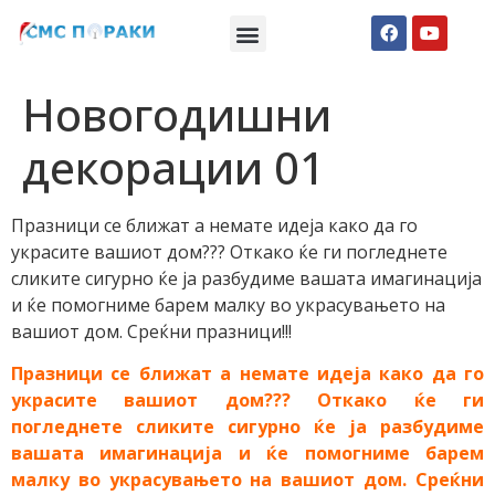
Македонски СМС пораки
Англиски смс пораки
Романтично катче
Новогодишни
декорации 01
Празници се ближат а немате идеја како да го
украсите вашиот дом??? Откако ќе ги погледнете
сликите сигурно ќе ја разбудиме вашата имагинација
и ќе помогниме барем малку во украсувањето на
вашиот дом. Среќни празници!!!
Празници се ближат а немате идеја како да го
украсите вашиот дом??? Откако ќе ги
погледнете сликите сигурно ќе ја разбудиме
вашата имагинација и ќе помогниме барем
малку во украсувањето на вашиот дом. Среќни