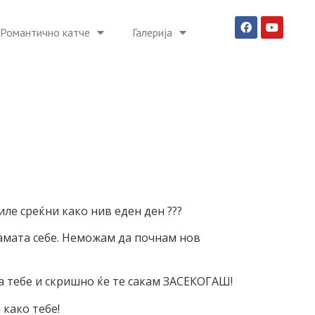
Романтично катче
Галерија
ле среќни како нив еден ден ???
 самата себе. Неможам да почнам нов
за тебе и скришно ќе те сакам ЗАСЕКОГАШ!
 како тебе!