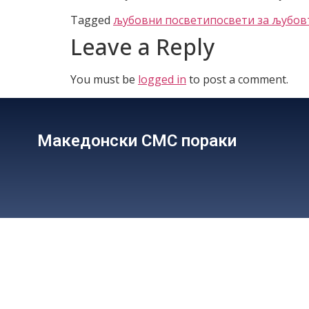
Tagged
љубовни посвети
посвети за љубов
Leave a Reply
You must be
logged in
to post a comment.
Македонски СМС пораки