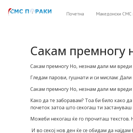
Почетна
Македонски СМС 
Сакам премногу 
Сакам премногу Но, незнам дали ми вреди
Гледам парови, гушнати и си мислам: Дали 
Сакам премногу Но, незнам дали ми вреди т
Како да те заборавам? Тоа би било како да
почеток затоа што секогаш ти застануваш 
Можеби некогаш ќе го прочиташ текстов. Н
И во секој нов ден ќе се обидам да нaјдaм 