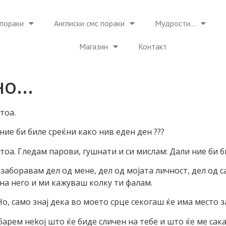
пораки
Англиски смс пораки
Мудрости…
Магазин
Контакт
но…
 тоа.
ние би биле среќни како нив еден ден ???
оа. Гледам парови, гушнати и си мислам: Дали ние би би
 заборавам дел од мене, дел од мојата личност, дел од
на него и ми кажуваш колку ти фалам.
о, само знај дека во моето срце секогаш ќе има место 
барем неkoj што ќе биде сличен на тебе и што ќе ме сака