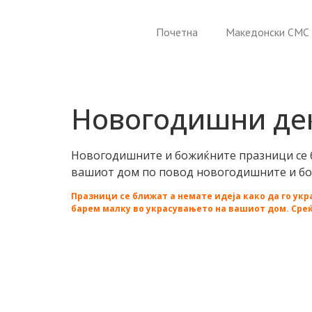
Почетна
Македонски СМС 
Новогодишни де
Новогодишните и божиќните празници се б
вашиот дом по повод новогодишните и бо
Празници се ближат а немате идеја како да го ук
барем малку во украсувањето на вашиот дом. Среќ