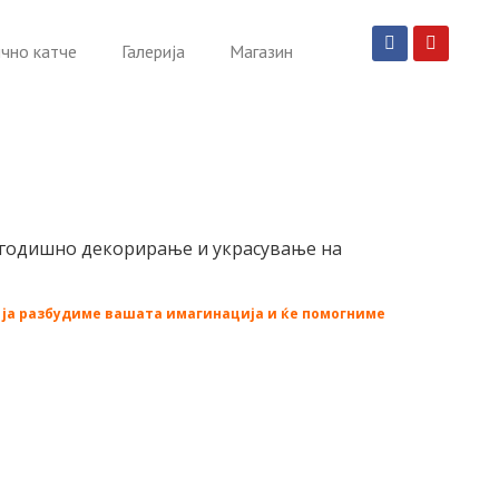
чно катче
Галерија
Магазин
вогодишно декорирање и украсување на
е ја разбудиме вашата имагинација и ќе помогниме