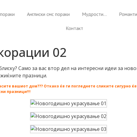
пораки
Англиски смс пораки
Мудрости…
Романти
Контакт
корации 02
лиску? Само за вас втор дел на интересни идеи за но
жиќните празници.
расите вашиот дом??? Откако ќе ги погледнете сликите сигурно ќ
ни празници!!!