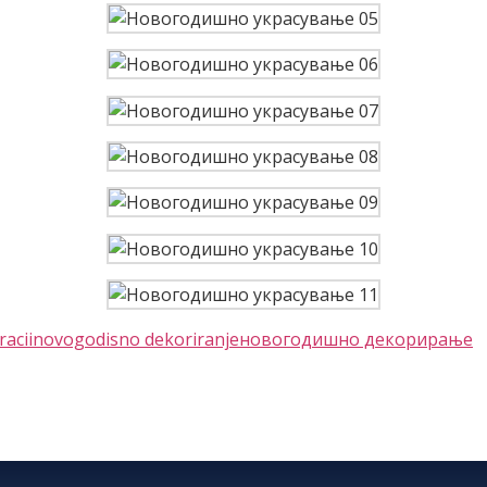
acii
novogodisno dekoriranje
новогодишно декорирање