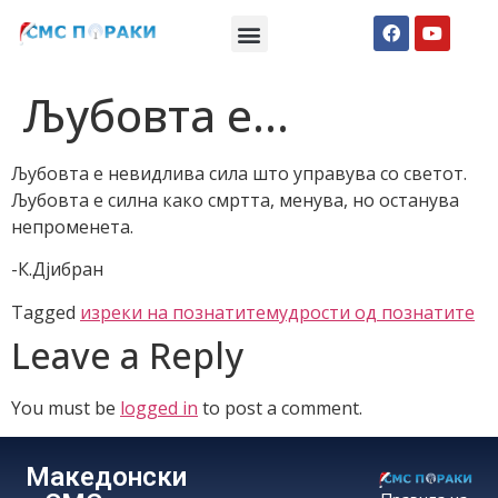
Македонски СМС пораки
Англиски смс пораки
Романтично катче
Љубовта е…
Љубовта е невидлива сила што управува со светот.
Љубовта е силна како смртта, менува, но останува
непроменета.
-К.Дјибран
Tagged
изреки на познатите
мудрости од познатите
Leave a Reply
You must be
logged in
to post a comment.
Македонски