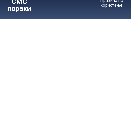
СМС
Правила на
користење
пораки