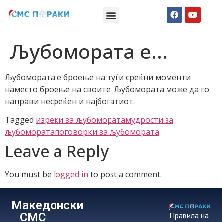
Македонски СМС пораки
Англиски смс пораки
Романтично катче
Љубомората е…
Љубомората е броење на туѓи среќни моменти
наместо броење на своите. Љубомората може да го
направи несреќен и најбогатиот.
Tagged
изреки за љубомората
мудрости за
љубомората
поговорки за љубомората
Leave a Reply
You must be
logged in
to post a comment.
Македонски
СМС
Правила на