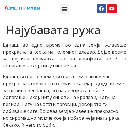
Македонски СМС пораки
Англиски смс пораки
Романтично катче
Најубавата ружа
Еднаш, во едно време, во една земја, живееше
прекрасната ќерка на големиот владар. Дојде време
за нејзина венчавка, но на девојката не ѝ се
допаѓаше никој, ниту синови на…
Еднаш, во едно време, во една земја, живееше
прекрасната ќерка на големиот владар. Дојде време
за нејзина венчавка, но на девојката не ѝ се
допаѓаше никој, ниту синови на
кралеви, ниту на
везири, ниту на богати трговци. Девојката ги
одбиваше сите. Во оваа земја живееше прекрасно,
но сиромашно момче кое ја побара нејзината рака.
Секако, ѝ него го одби.