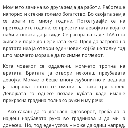
Mомчето замина во друга земја да работи. Работеше
напорно и стекна големо богатство. Во својата земја
се врати по многу години. Потсетувајќи се на
претходните години, се присети на девојката која го
одби и посака да ја види. Се распраша каде TAA сега
живее и појде до нејзината куќа. Пред да затропа на
вратата неа ја отвори еден човек кој беше толку грд
што момчето мораше да го симне погледот.
Кога човекот се оддалечи, момчето тропна на
вратата. Вратата ја отвори некогаш преубавата
девојка. Момчето беше многу љубопитно и веднаш
ја запраша зошто се омажи за така грд човек.
Девојката го однесе позади куќата каде имаше
прекрасна градина полна со ружи и му рече:
– Ако сакаш да го дознаеш одговорот, треба да ја
најдеш најубавата ружа во градинава и да ми ја
донесеш. Но, под еден услов – може да одиш напред,