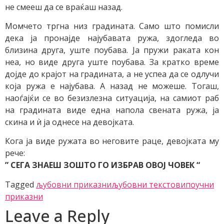
не смееш да се враќаш назад.
Момчето тргна низ градината. Само што помисли
дека ја пронајде најубавата ружа, здогледа во
близина друга, уште поубава. Ја пружи раката кон
неа, но виде друга уште поубава. За кратко време
дојде до крајот на градината, а не успеа да се одлучи
која ружа е најубава. А назад не можеше. Тогаш,
наоѓајќи се во безизлезна ситуација, на самиот раб
на градината виде една напола свената ружа, ја
скина и ѝ ја однесе на девојката.
Кога ја виде ружата во неговите раце, девојката му
рече:
” СЕГА ЗНАЕШ ЗОШТО ГО ИЗБРАВ ОВОЈ ЧОВЕК “
Tagged
љубовни приказни
љубовни текстови
поучни
приказни
Leave a Reply