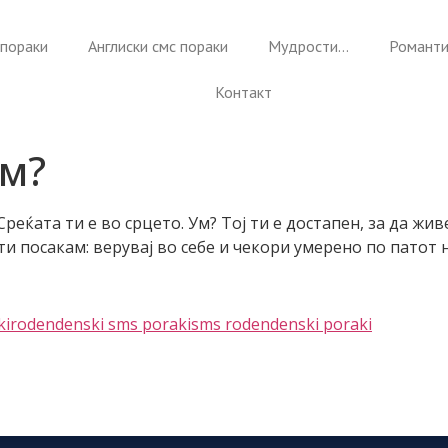
пораки
Англиски смс пораки
Мудрости…
Романти
Контакт
ам?
Среќата ти е во срцето. Ум? Тој ти е достапен, за да жи
е ти посакам: верувај во себе и чекори умерено по патот 
ki
rodendenski sms poraki
sms rodendenski poraki