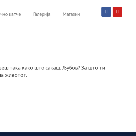
чно катче
Галерија
Магазин
вееш така како што сакаш. Љубов? За што ти
на животот.