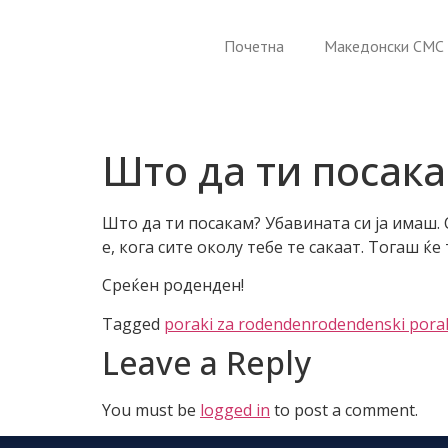
Почетна
Македонски СМС 
Што да ти посак
Што да ти посакам? Убавината си ја имаш. 
е, кога сите околу тебе те сакаат. Тогаш ќ
Среќен роденден!
Tagged
poraki za rodenden
rodendenski pora
Leave a Reply
You must be
logged in
to post a comment.