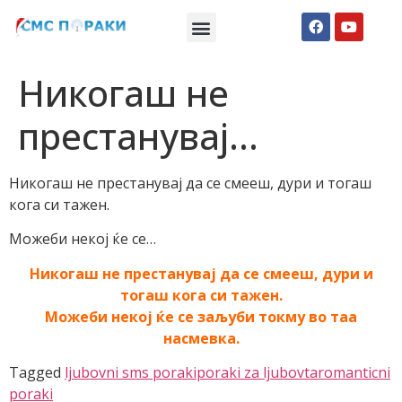
Македонски СМС пораки
Англиски смс пораки
Романтично катче
Никогаш не
престанувај…
Никогаш не престанувај да се смееш, дури и тогаш
кога си тажен.
Можеби некој ќе се…
Никогаш не престанувај да се смееш, дури и
тогаш кога си тажен.
Можеби некој ќе се заљуби токму во таа
насмевка.
Tagged
ljubovni sms poraki
poraki za ljubovta
romanticni
poraki