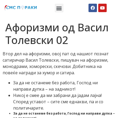
Македонски СМС пораки
Англиски смс пораки
Романтично катче
Афоризми од Васил
Тoлевски 02
Втор дел на афоризми, овој пат од нашиот познат
сатиричар Васил Толевски, пишувач на афоризми,
монодрами, хоморески, скечови. Добитника на
повеќе награди за хумор и сатира.
За да не останеме без работа, Господ ни
направи дупка – на задникот!
Никој е смее да ми забрани да јадам лајна!
Според уставот – сите сме еднакви, па и со
политичарите.
За да не останеме без работа, Господ ни направи дупка –