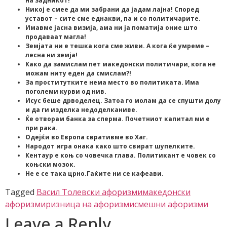
на задникот!
Никој е смее да ми забрани да јадам лајна! Според
уставот – сите сме еднакви, па и со политичарите.
Имавме јасна визија, ама ни ја поматија оние што
продаваат магла!
Земјата ни е тешка кога сме живи. А кога ќе умреме –
лесна ни земја!
Како да замислам пет македонски политичари, кога не
можам ниту еден да смислам?!
За проститутките нема место во политиката. Има
поголеми курви од нив.
Исус беше дрводелец. Затоа го молам да се спушти долу
и да ги изделка недоделканиве.
Ќе отворам банка за сперма. Почетниот капитал ми е
при рака.
Одејќи во Европа свративме во Хаг.
Народот игра онака како што свират шупелките.
Кентаур е коњ со човечка глава. Политикант е човек со
коњски мозок.
Не е се така црно.Гаќите ни се кафеави.
Tagged
Васил Толевски афоризми
македонски
афоризми
ризница на афоризми
смешни афоризми
Leave a Reply