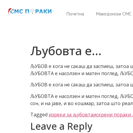
Почетна
Македонски СМС 
Љубовта е…
ЉУБОВ е кога не сакаш да заспиеш, затоа ш
ЉУБОВТА е насолзен и матен поглед, ЉУБ
ЉУБОВ е кога не сакаш да заспиеш, затоа ш
ЉУБОВТА е насолзен и матен поглед, ЉУБОВ
сон, и на јаве, и во кошмар, затоа што реал
Tagged
изреки за љубовта
искрени пораки
Leave a Reply