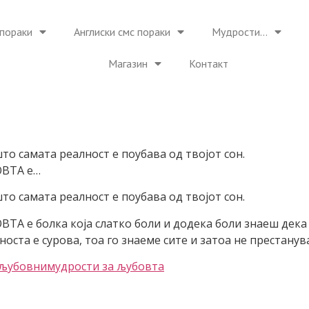
пораки
Англиски смс пораки
Мудрости…
Магазин
Контакт
то самата реалност е поубава од твојот сон.
ОВТА е…
то самата реалност е поубава од твојот сон.
ТА е болка која слатко боли и додека боли знаеш дека 
носта е сурова, тоа го знаеме сите и затоа не престанувај
 љубовни
мудрости за љубовта