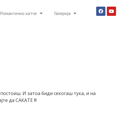
Романтично катче
Галерија
постоиш. И затоа биди секогаш тука, и на
те да САКАТЕ !!!