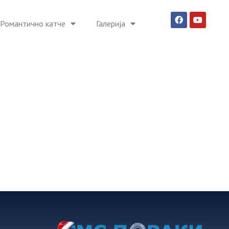
Романтично катче
Галерија