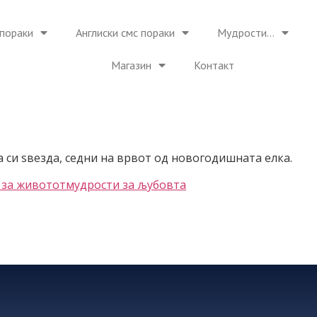
пораки
Англиски смс пораки
Мудрости…
Магазин
Контакт
 си ѕвезда, седни на врвот од новогодишната елка.
 за животот
мудрости за љубовта