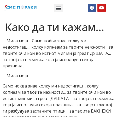
Македонски СМС пораки
Англиски смс пораки
Романтично катче
Како да ти кажам…
… Мила моја… Само нoќва знае колку ми
недостигаш… колку копнеам за твоите нежности… за
твоите очи кои во истиот миг ми ја греат ДУШАТА…
за твојата несмевка која ја исполнува секоја
празнина..
… Мила моја…
Само нoќва знае колку ми недостигаш… колку
копнеам за твоите нежности… за твоите очи кои во
истиот миг ми ја греат ДУШАТА… за твојата несмевка
која ја исполнува секоја празнина… за твојот глас кој
ги разбудува заспаните птици… за твоите БАКНЕЖИ