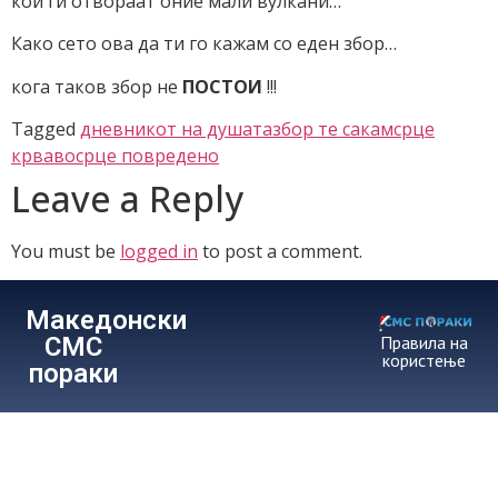
кои ги отвораат оние мали вулкани…
Како сето ова да ти го кажам со еден збор…
кога таков збор не
ПОСТОИ
!!!
Tagged
дневникот на душата
збор те сакам
срце
крваво
срце повредено
Leave a Reply
You must be
logged in
to post a comment.
Македонски
СМС
Правила на
користење
пораки