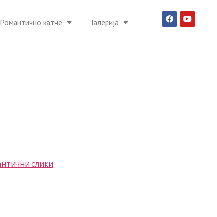
Романтично катче
Галерија
нтични слики