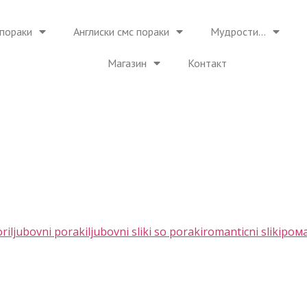
пораки
Англиски смс пораки
Мудрости…
Магазин
Контакт
ori
ljubovni poraki
ljubovni sliki so poraki
romanticni sliki
рома