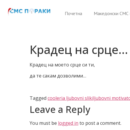
Почетна
Македонски СМС 
Крадец на срце…
Крадец на моето срце си ти,
да те сакам дозволими…
Tagged
cooleria ljubovni sliki
ljubovni motivat
Leave a Reply
You must be
logged in
to post a comment.