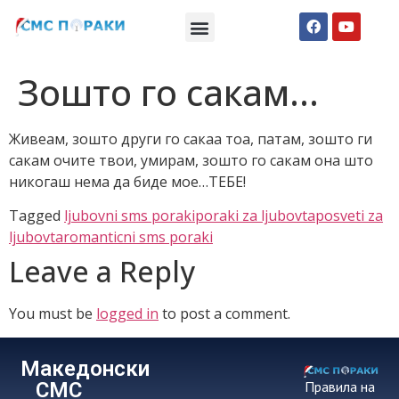
Македонски СМС пораки
Англиски смс пораки
Романтично катче
Зошто го сакам…
Живеам, зошто други го сакаа тоа, патам, зошто ги
сакам очите твои, умирам, зошто го сакам она што
никогаш нема да биде мое…ТЕБЕ!
Tagged
ljubovni sms poraki
poraki za ljubovta
posveti za
ljubovta
romanticni sms poraki
Leave a Reply
You must be
logged in
to post a comment.
Македонски
СМС
Правила на