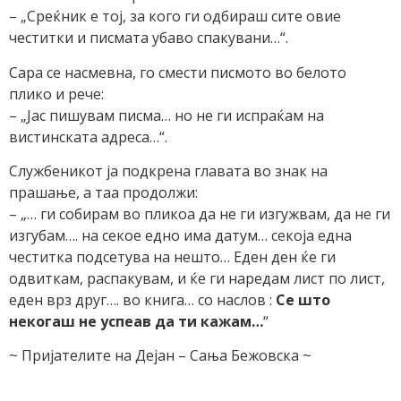
– „Среќник е тој, за кого ги одбираш сите овие
честитки и писмата убаво спакувани…“.
Сара се насмевна, го смести писмото во белото
плико и рече:
– „Јас пишувам писма… но не ги испраќам на
вистинската адреса…“.
Службеникот ја подкрена главата во знак на
прашање, а таа продолжи:
– „… ги собирам во пликоа да не ги изгужвам, да не ги
изгубам…. на секое едно има датум… секоја една
честитка подсетува на нешто… Еден ден ќе ги
одвиткам, распакувам, и ќе ги наредам лист по лист,
еден врз друг…. во книга… со наслов :
Се што
некогаш не успеав да ти кажам…
“
~ Пријателите на Дејан – Сања Бежовска ~