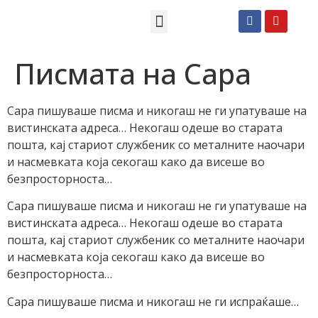
Македонски СМС пораки
Англиски смс пораки
Романтично катче
Писмата на Сара
Сара пишуваше писма и никогаш не ги упатуваше на
вистинската адреса… Некогаш одеше во старата
пошта, кај стариот службеник со металните наочари
и насмевката која секогаш како да висеше во
безпросторноста…
Сара пишуваше писма и никогаш не ги упатуваше на
вистинската адреса… Некогаш одеше во старата
пошта, кај стариот службеник со металните наочари
и насмевката која секогаш како да висеше во
безпросторноста…
Сара пишуваше писма и никогаш не ги испраќаше…