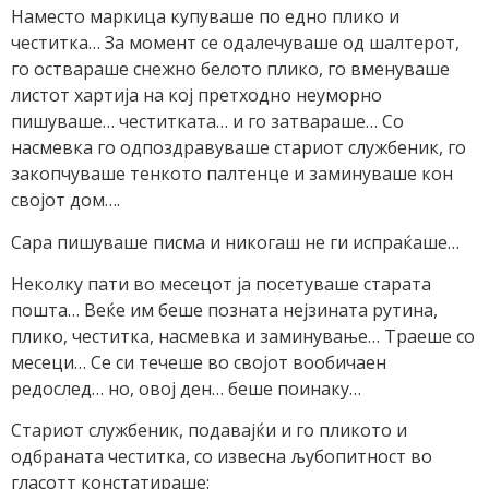
Наместо маркица купуваше по едно плико и
честитка… За момент се одалечуваше од шалтерот,
го оствараше снежно белото плико, го вменуваше
листот хартија на кој претходно неуморно
пишуваше… честитката… и го затвараше… Со
насмевка го одпоздравуваше стариот службеник, го
закопчуваше тенкото палтенце и заминуваше кон
својот дом….
Сара пишуваше писма и никогаш не ги испраќаше…
Неколку пати во месецот ја посетуваше старата
пошта… Веќе им беше позната нејзината рутина,
плико, честитка, насмевка и заминување… Tраеше со
месеци… Се си течеше во својот вообичаен
редослед… но, овој ден… беше поинаку…
Стариот службеник, подавајќи и го пликото и
одбраната честитка, со извесна љубопитност во
гласотт констатираше: