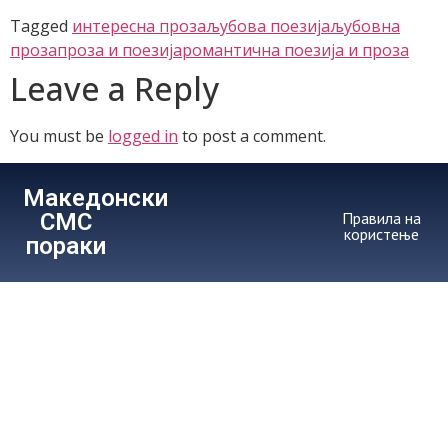
Tagged
интересна проза
љубова поезија
љубовна
проза
проза и поезија
романтична поезија и проза
Leave a Reply
You must be
logged in
to post a comment.
Македонски
СМС
Правила на
користење
пораки