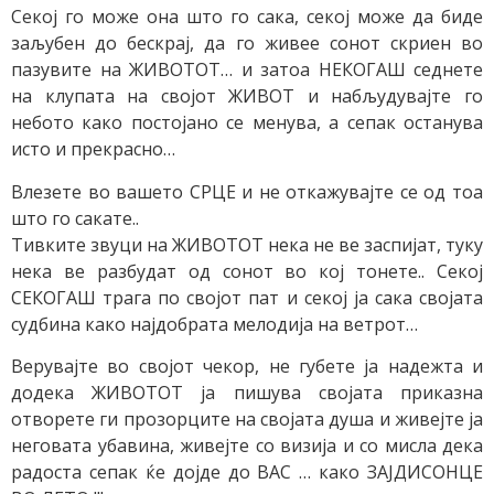
Секој го може она што го сака, секој може да биде
заљубен до бескрај, да го живее сонот скриен во
пазувите на ЖИВОТОТ… и затоа НЕКОГАШ седнете
на клупата на својот ЖИВОТ и набљудувајте го
небото како постојано се менува, а сепак останува
исто и прекрасно…
Влезете во вашето СРЦЕ и не откажувајте се од тоа
што го сакате..
Тивките звуци на ЖИВОТОТ нека не ве заспијат, туку
нека ве разбудат од сонот во кој тонете.. Секој
СЕКОГАШ трага по својот пат и секој ја сака својата
судбина како најдобрата мелодија на ветрот…
Верувајте во својот чекор, не губете ја надежта и
додека ЖИВОТОТ ја пишува својата приказна
отворете ги прозорците на својата душа и живејте ја
неговата убавина, живејте со визија и со мисла дека
радоста сепак ќе дојде до ВАС … како ЗАЈДИСОНЦЕ