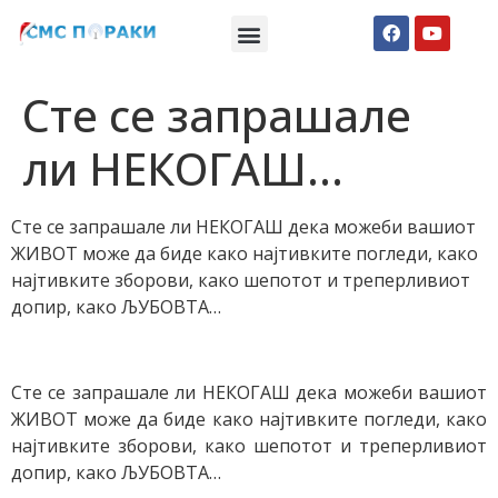
Македонски СМС пораки
Англиски смс пораки
Романтично катче
Сте се запрашале
ли НЕКОГАШ…
Сте се запрашале ли НЕКОГАШ дека можеби вашиот
ЖИВОТ може да биде како најтивките погледи, како
најтивките зборови, како шепотот и треперливиот
допир, како ЉУБОВТА…
Сте се запрашале ли НЕКОГАШ дека можеби вашиот
ЖИВОТ може да биде како најтивките погледи, како
најтивките зборови, како шепотот и треперливиот
допир, како ЉУБОВТА…