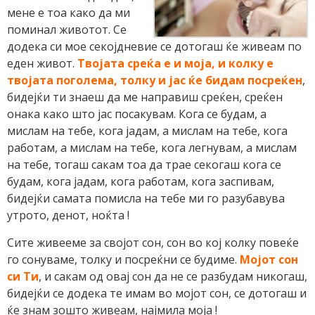
мене е тоа како да ми
поминал животот. Се
додека си мое секојдневие се дотогаш ќе живеам по
еден живот.
Твојата среќа е и моја, и колку е
твојата поголема, толку и јас ќе бидам посреќен
,
бидејќи ти знаеш да ме направиш среќен, среќен
онака како што јас посакувам. Кога се будам, а
мислам на тебе, кога јадам, а мислам на тебе, кога
работам, а мислам на тебе, кога легнувам, а мислам
на тебе, тогаш сакам тоа да трае секогаш кога се
будам, кога јадам, кога работам, кога заспивам,
бидејќи самата помисла на тебе ми го разубавува
утрото, денот, ноќта !
Сите живееме за својот сон, сон во кој колку повеќе
го сонуваме, толку и посреќни се будиме.
Мојот сон
си Ти
, и сакам од овај сон да не се разбудам никогаш,
бидејќи се додека те имам во мојот сон, се дотогаш и
ќе знам зошто живеам, најмила моја !