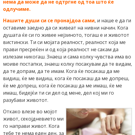
нема да може да не одтргне од тоа што ќе
одлучиме.
Нашите души си се пронајдоа сами
, и наше е да ги
оставиме заедно да си живеат на нивни начин. Кога
душата ќе си го живее нејзиното, тогаш е и животот
вистински. Ти си мојата реалност, реалност која ме
прави пресреќен и од која реалност не сакам да
излезам никогаш. Знаеш и сама колку чувства има во
моиве постапки, знаеш колку посакувам да те видам,
да те допрам, да те имам. Кога ќе посакаш да ме
видиш, ќе ме видиш, кога ќе посакаш да ме допреш,
ќе ме допреш, кога ќе посакаш да ме имаш, ќе ме
имаш, бидејќи ти си дел од мене, дел кој ми го
разубави животот.
Откако влезе во мојот
живот, секојдневието ми
го направи живот. Кога
тебе те нема еден ден, за