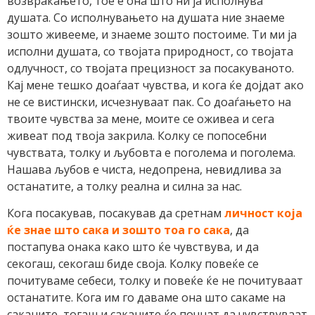
возвраќањето, тое е она што ни ја исполнува
душата. Со исполнувањето на душата ние знаеме
зошто живееме, и знаеме зошто постоиме. Ти ми ја
исполни душата, со твојата природност, со твојата
одлучност, со твојата прецизност за посакуваното.
Кај мене тешко доаѓаат чувства, и кога ќе дојдат ако
не се вистински, исчезнуваат пак. Со доаѓањето на
твоите чувства за мене, моите се оживеа и сега
живеат под твоја закрила. Колку се попосебни
чувствата, толку и љубовта е поголема и поголема.
Нашава љубов е чиста, недопрена, невидлива за
останатите, а толку реална и силна за нас.
Кога посакував, посакував да сретнам
личност која
ќе знае што сака и зошто тоа го сака
, да
постапува онака како што ќе чувствува, и да
секогаш, секогаш биде своја. Колку повеќе се
почитуваме себеси, толку и повеќе ќе не почитуваат
останатите. Кога им го даваме она што сакаме на
саканите, тогаш и саканите ќе почнат да чувствуваат