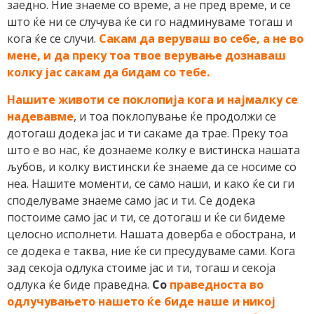
заедно. Ние знаеме со време, а не пред време, и се
што ќе ни се случува ќе си го надминуваме тогаш и
кога ќе се случи.
Сакам да веруваш во себе, а не во
мене, и да преку тоа твое верување дознаваш
колку јас сакам да бидам со тебе.
Нашите животи се поклопија кога и најмалку се
надевавме
, и тоа поклопување ќе продолжи се
дотогаш додека јас и ти сакаме да трае. Преку тоа
што е во нас, ќе дознаеме колку е вистинска нашата
љубов, и колку вистински ќе знаеме да се носиме со
неа. Нашите моменти, се само наши, и како ќе си ги
споделуваме знаеме само јас и ти. Се додека
постоиме само јас и ти, се дотогаш и ќе си бидеме
целосно исполнети. Нашата доверба е обострана, и
се додека е таква, ние ќе си пресудуваме сами. Кога
зад секоја одлука стоиме јас и ти, тогаш и секоја
одлука ќе биде праведна.
Со
праведноста во
одлучувањето нашето ќе биде наше и никој