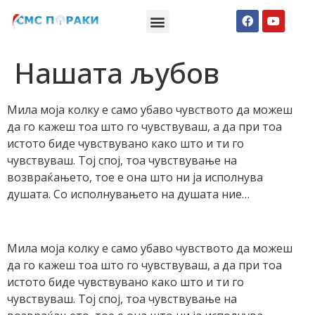
Македонски СМС пораки
Англиски смс пораки
Романтично катче
Нашата љубов
Мила моја колку е само убаво чувството да можеш
да го кажеш тоа што го чувствуваш, а да при тоа
истото биде чувствувано како што и ти го
чувствуваш. Тој спој, тоа чувствување на
возвраќањето, тое е она што ни ја исполнува
душата. Со исполнувањето на душата ние…
Мила моја колку е само убаво чувството да можеш
да го кажеш тоа што го чувствуваш, а да при тоа
истото биде чувствувано како што и ти го
чувствуваш. Тој спој, тоа чувствување на