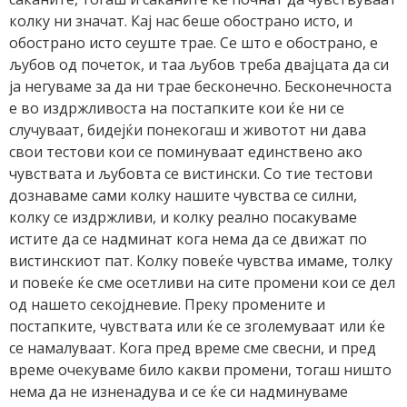
колку ни значат. Кај нас беше обострано исто, и
обострано исто сеуште трае. Се што е обострано, е
љубов од почеток, и таа љубов треба двајцата да си
ја негуваме за да ни трае бесконечно. Бесконечноста
е во издржливоста на постапките кои ќе ни се
случуваат, бидејќи понекогаш и животот ни дава
свои тестови кои се поминуваат единствено ако
чувствата и љубовта се вистински. Со тие тестови
дознаваме сами колку нашите чувства се силни,
колку се издржливи, и колку реално посакуваме
истите да се надминат кога нема да се движат по
вистинскиот пат. Колку повеќе чувства имаме, толку
и повеќе ќе сме осетливи на сите промени кои се дел
од нашето секојдневие. Преку промените и
постапките, чувствата или ќе се зголемуваат или ќе
се намалуваат. Кога пред време сме свесни, и пред
време очекуваме било какви промени, тогаш ништо
нема да не изненадува и се ќе си надминуваме