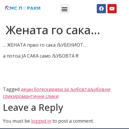
Македонски СМС пораки
Англиски смс пораки
Романтично катче
Жената го сака…
… ЖEНАТА прво го сака ЉУБЕНИОТ…
а потоа ЈА САКА само ЉУБОВТА !!!
Tagged
дејан богески
идеи за љубовта
љубовни
слики
романтични слики
Leave a Reply
You must be
logged in
to post a comment.