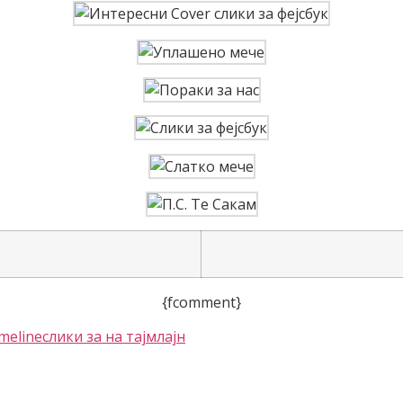
{fcomment}
imeline
слики за на тајмлајн