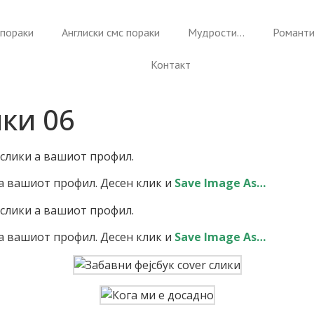
пораки
Англиски смс пораки
Мудрости…
Романти
Контакт
ики 06
 слики а вашиот профил.
а вашиот профил. Десен клик и
Save Image As…
 слики а вашиот профил.
а вашиот профил. Десен клик и
Save Image As…