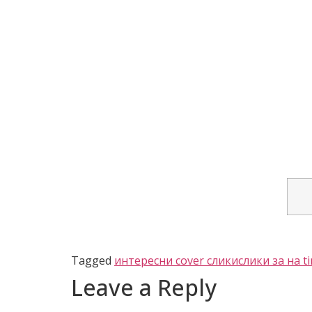
Tagged
интересни cover слики
слики за нa t
Leave a Reply