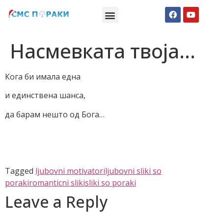
Македонски СМС пораки
Англиски смс пораки
Романтично катче
Насмевката твоја…
Кога би имала една
и единствена шанса,
да барам нешто од Бога…
Tagged
ljubovni motivatori
ljubovni sliki so
poraki
romanticni sliki
sliki so poraki
Leave a Reply