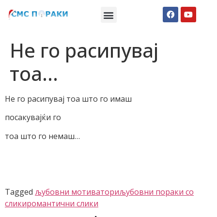
Македонски СМС пораки
Англиски смс пораки
Романтично катче
Не го расипувај
тоа…
Не го расипувај тоа што го имаш
посакувајќи го
тоа што го немаш…
Tagged
љубовни мотиватори
љубовни пораки со
слики
романтични слики