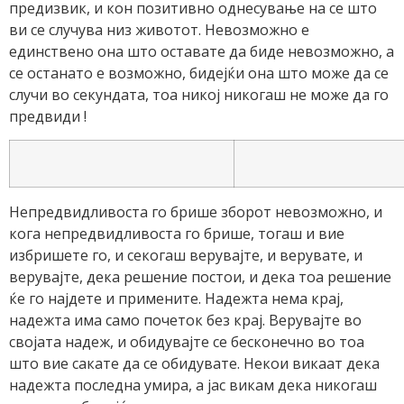
предизвик, и кон позитивно однесување на се што
ви се случува низ животот. Невозможно е
единствено она што оставате да биде невозможно, а
се останато е возможно, бидејќи она што може да се
случи во секундата, тоа никој никогаш не може да го
предвиди !
Непредвидливоста го брише зборот невозможно, и
кога непредвидливоста го брише, тогаш и вие
избришете го, и секогаш верувајте, и верувате, и
верувајте, дека решение постои, и дека тоа решение
ќе го најдете и примените. Надежта нема крај,
надежта има само почеток без крај. Верувајте во
својата надеж, и обидувајте се бесконечно во тоа
што вие сакате да се обидувате. Некои викаат дека
надежта последна умира, а јас викам дека никогаш