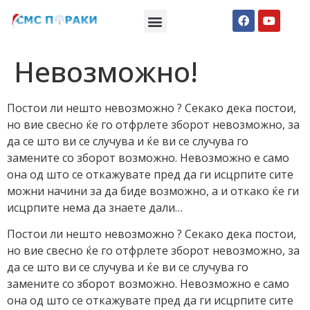
Македонски СМС пораки
Англиски смс пораки
Романтично катче
Невозможно!
Постои ли нешто невозможно ? Секако дека постои,
но вие свесно ќе го отфрлeте зборот невозможно, за
да се што ви се случува и ќе ви се случува го
замените со зборот возможно. Невозможно е само
она од што се откажувате пред да ги исцрпите сите
можни начини за да биде возможно, а и откако ќе ги
исцрпите нема да знаете дали…
Постои ли нешто невозможно ? Секако дека постои,
но вие свесно ќе го отфрлeте зборот невозможно, за
да се што ви се случува и ќе ви се случува го
замените со зборот возможно. Невозможно е само
она од што се откажувате пред да ги исцрпите сите