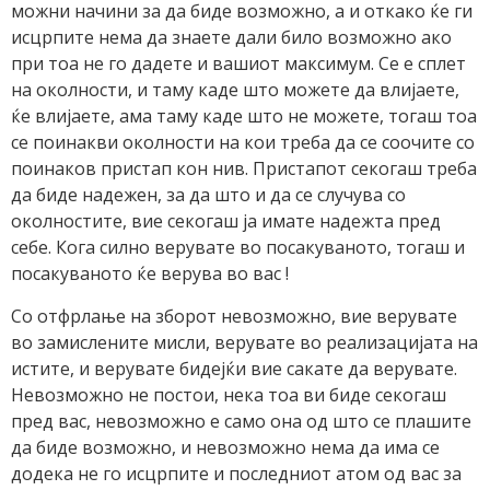
можни начини за да биде возможно, а и откако ќе ги
исцрпите нема да знаете дали било возможно ако
при тоа не го дадете и вашиот максимум. Се е сплет
на околности, и таму каде што можете да влијаете,
ќе влијаете, ама таму каде што не можете, тогаш тоа
се поинакви околности на кои треба да се соочите со
поинаков пристап кон нив. Пристапот секогаш треба
да биде надежен, за да што и да се случува со
околностите, вие секогаш ја имате надежта пред
себе. Кога силно верувате во посакуваното, тогаш и
посакуваното ќе верува во вас !
Со отфрлање на зборот невозможно, вие верувате
во замислените мисли, верувате во реализацијата на
истите, и верувате бидејќи вие сакате да верувате.
Невозможно не постои, нека тоа ви биде секогаш
пред вас, невозможно е само она од што се плашите
да биде возможно, и невозможно нема да има се
додека не го исцрпите и последниот атом од вас за