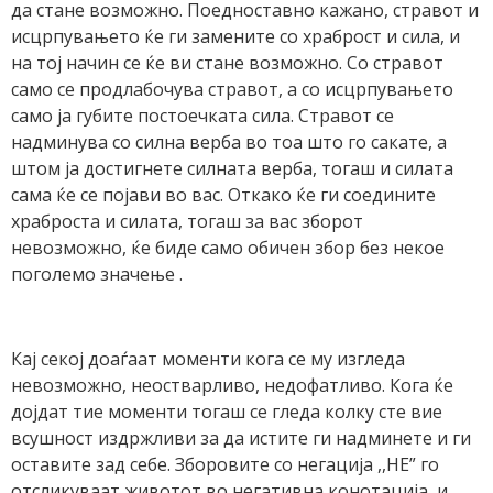
да стане возможно. Поедноставно кажано, стравот и
исцрпувањето ќе ги замените со храброст и сила, и
на тој начин се ќе ви стане возможно. Со стравот
само се продлабочува стравот, а со исцрпувањето
само ја губите постоечката сила. Стравот се
надминува со силна верба во тоа што го сакате, а
штом ја достигнете силната верба, тогаш и силата
сама ќе се појави во вас. Откако ќе ги соедините
храброста и силата, тогаш за вас зборот
невозможно, ќе биде само обичен збор без некое
поголемо значење .
Кај секој доаѓаат моменти кога се му изгледа
невозможно, неостварливо, недофатливо. Кога ќе
дојдат тие моменти тогаш се гледа колку сте вие
всушност издржливи за да истите ги надминете и ги
оставите зад себе. Зборовите со негација ,,НЕ” го
отсликуваат животот во негативна конотација, и