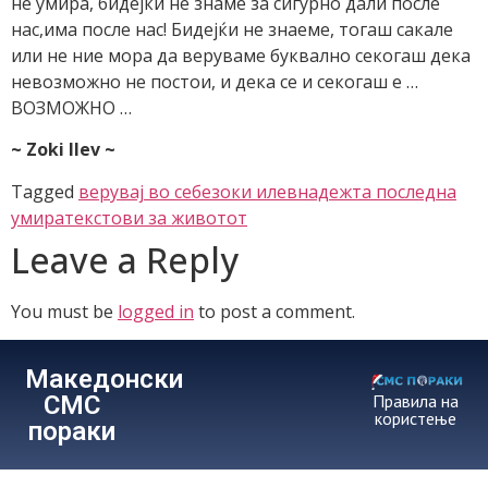
не умира, бидејќи не знаме за сигурно дали после
нас,има после нас! Бидејќи не знаеме, тогаш сакале
или не ние мора да веруваме буквално секогаш дека
невозможно не постои, и дека се и секогаш е …
ВОЗМОЖНО …
~ Zoki Ilev ~
Tagged
верувај во себе
зоки илев
надежта последна
умира
текстови за животот
Leave a Reply
You must be
logged in
to post a comment.
Македонски
СМС
Правила на
користење
пораки