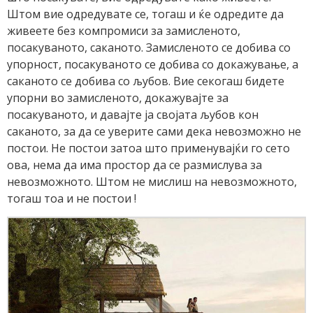
Штом вие одредувате се, тогаш и ќе одредите да
живеете без компромиси за замисленото,
посакуваното, саканото. Замисленото се добива со
упорност, посакуваното се добива со докажување, а
саканото се добива со љубов. Вие секогаш бидете
упорни во замисленото, докажувајте за
посакуваното, и давајте ја својата љубов кон
саканото, за да се уверите сами дека невозможно не
постои. Не постои затоа што применувајќи го сето
ова, нема да има простор да се размислува за
невозможното. Штом не мислиш на невозможното,
тогаш тоа и не постои !