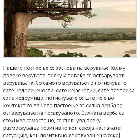
Нашето постоење се заснова на верување. Колку
повеќе верувате, толку и повеќе се остваруваат
верувањата. Со самото верување ги потиснувате
сите недоречености, сите нејаснотии, сите препреки,
сите недоумици, потиснувате се што не е во
контекст со вашето постоење за силна верба за
остварување на посакуваното. Силната верба се
стекнува самостојно, се стекнува преку
размислување позитивно кон секоја настаната
ситуација, кон позитивно дејствување на секој