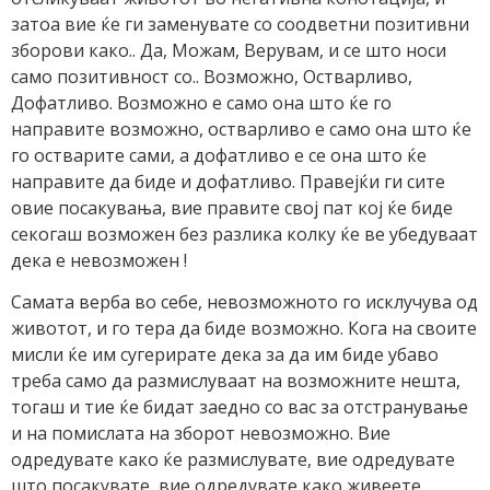
затоа вие ќе ги заменувате со соодветни позитивни
зборови како.. Да, Можам, Верувам, и се што носи
само позитивност со.. Возможно, Остварливо,
Дофатливо. Возможно е само она што ќе го
направите возможно, остварливо е само она што ќе
го остварите сами, а дофатливо е се она што ќе
направите да биде и дофатливо. Правејќи ги сите
овие посакувања, вие правите свој пат кој ќе биде
секогаш возможен без разлика колку ќе ве убедуваат
дека е невозможен !
Самата верба во себе, невозможното го исклучува од
животот, и го тера да биде возможно. Кога на своите
мисли ќе им сугерирате дека за да им биде убаво
треба само да размислуваат на возможните нешта,
тогаш и тие ќе бидат заедно со вас за отстранување
и на помислата на зборот невозможно. Вие
одредувате како ќе размислувате, вие одредувате
што посакувате, вие одредувате како живеете.