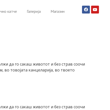
чно катче
Галерија
Магазин
лжи да го сакаш животот и без страв соочи
ом, во товојата канцеларија, во твоето
лжи да го сакаш животот и без страв соочи