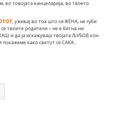
ом, во товојата канцеларија, во твоето
ОТОТ
, уживај во тоа што си ЖЕНА, не губи
 се твоите родители – не е битна ни
АКАШ и да ја искажуваш твојата ЉУБОВ кон
 и покажеме како светот се САКА…