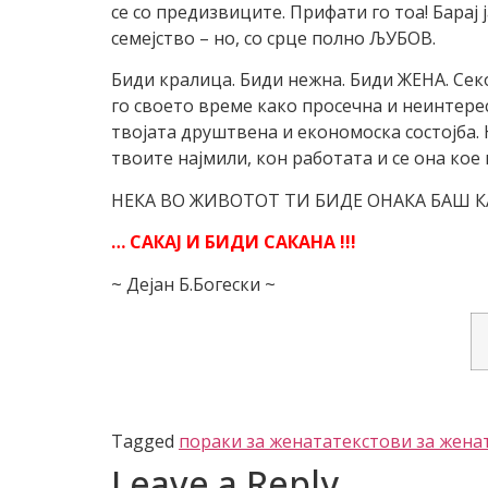
се со предизвиците. Прифати го тоа! Барај 
семејство – но, со срце полно ЉУБОВ.
Биди кралица. Биди нежна. Биди ЖЕНА. Сек
го своето време како просечна и неинтерес
твојaта друштвена и економоска состојба.
твоите најмили, кон работата и се она кое
НЕКА ВО ЖИВОТОТ ТИ БИДЕ ОНАКА БАШ К
… САКАЈ И БИДИ САКАНА !!!
~ Дејан Б.Богески ~
Tagged
пораки за жената
текстови за жена
Leave a Reply