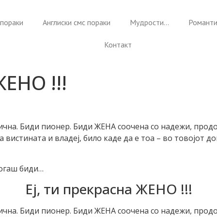
пораки
Англиски смс пораки
Мудрости…
Романти
Контакт
ЖЕНО !!!
ична. Биди пионер. Биди ЖЕНА соочена со надежи, продо
ја вистината и владеј, било каде да е тоа – во товојот д
когаш биди…
Еј, ти прекрасна ЖЕНО !!!
ична. Биди пионер. Биди ЖЕНА соочена со надежи, продо