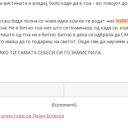
ја вистината и владеј, било каде да е тоа – во товојот д
огаш биди полна со нови идеи кои ќе те водат низ
ЖИВ
на. Не е битно тоа низ што си поминала, од каде си, кои
 Ништо од тоа не е битно. Битно е дека си одбрала да С
 го имаш да го подариш на светот. Овде сме да научиме
АКО ТИ САМАТА СЕБЕСИ СИ ГО ЗАМИСЛИЛА…
{fcomment}
та
текстови од Дејан Богески