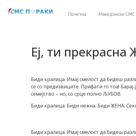
Почетна
Македонски СМС 
Еј, ти прекрасна 
Биди кралица. Имај смелост да бидеш разл
се со предизвиците. Прифати го тоа! Барај 
семејство – но, со срце полно ЉУБОВ.
Биди кралица. Биди нежна. Биди ЖЕНА. Се
Биди кралица. Имај смелост да бидеш разл