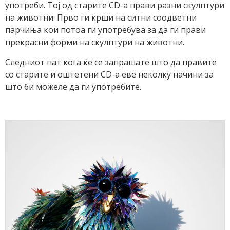
употреби. Тој од старите CD-a прави разни скулптури
на животни. Прво ги крши на ситни соодветни
парчиња кои потоа ги употребува за да ги прави
прекрасни форми на скулптури на животни.
Следниот пат кога ќе се запрашате што да правите
со старите и оштетени CD-a еве неколку начини за
што би можеле да ги употребите.