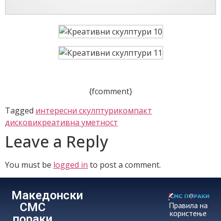
{fcomment}
Tagged
интересни скулптури
компакт
дискови
креативна уметност
Leave a Reply
You must be
logged in
to post a comment.
Македонски
СМС
Правила на
користење
пораки