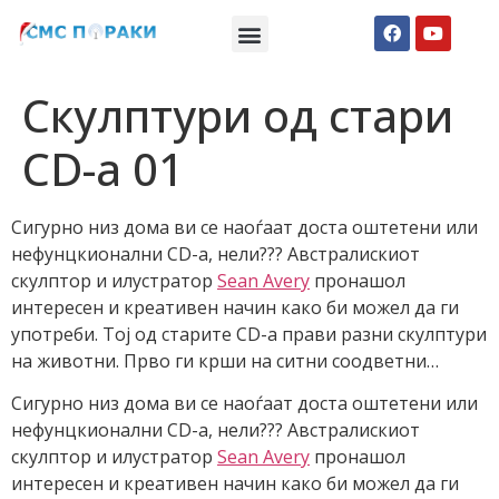
Македонски СМС пораки
Англиски смс пораки
Романтично катче
Скулптури од стари
CD-а 01
Сигурно низ дома ви се наоѓаат доста оштетени или
нефунцкионални CD-a, нели??? Австралискиот
скулптор и илустратор
Sean Avery
пронашол
интересен и креативен начин како би можел да ги
употреби. Тој од старите CD-a прави разни скулптури
на животни. Прво ги крши на ситни соодветни…
Сигурно низ дома ви се наоѓаат доста оштетени или
нефунцкионални CD-a, нели??? Австралискиот
скулптор и илустратор
Sean Avery
пронашол
интересен и креативен начин како би можел да ги