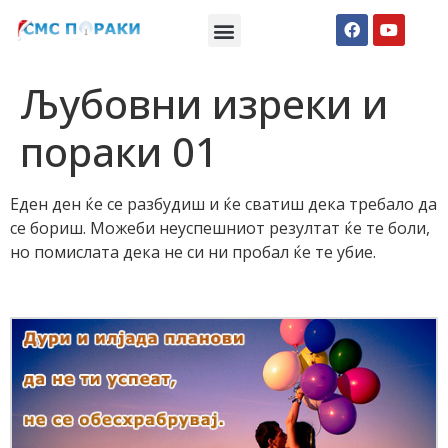
Македонски СМС пораки
Англиски смс пораки
Романтично катче
Љубовни изреки и
пораки 01
Еден ден ќе се разбудиш и ќе сватиш дека требало да
се бориш. Можеби неуспешниот резултат ќе те боли,
но помислата дека не си ни пробал ќе те убие.