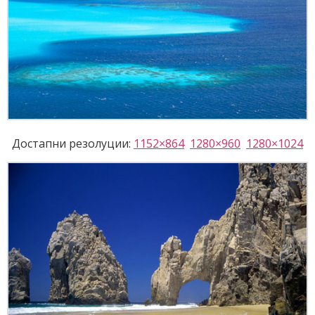
Достапни резолуции:
1152×864
1280×960
1280×1024