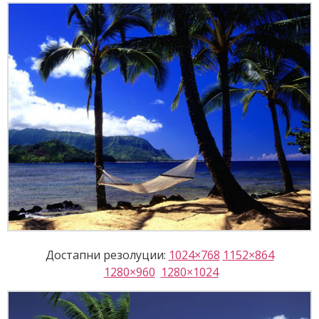
Достапни резолуции:
1024×768
1152×864
1280×960
1280×1024