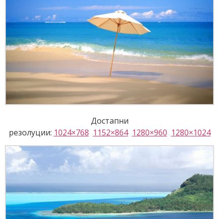
Достапни
резолуции:
1024×768
1152×864
1280×960
1280×1024