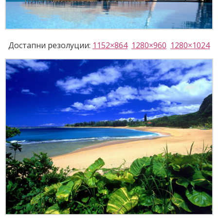
Достапни резолуции:
1152×864
1280×960
1280×1024