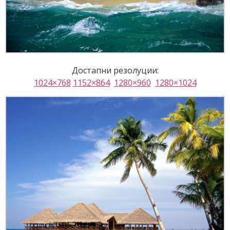
Достапни резолуции:
1024×768
1152×864
1280×960
1280×1024