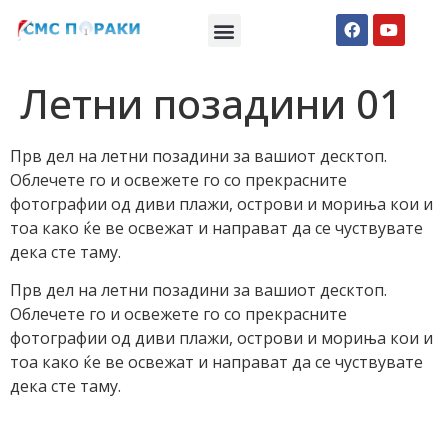
Македонски СМС пораки
Англиски смс пораки
Романтично катче
Летни позадини 01
Прв дел на летни позадини за вашиот десктоп.
Облечете го и освежете го со прекрасните
фотографии од диви плажи, острови и мориња кои и
тоа како ќе ве освежат и направат да се чуствувате
дека сте таму.
Прв дел на летни позадини за вашиот десктоп.
Облечете го и освежете го со прекрасните
фотографии од диви плажи, острови и мориња кои и
тоа како ќе ве освежат и направат да се чуствувате
дека сте таму.