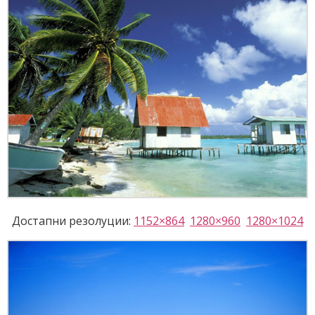
Достапни резолуции:
1152×864
1280×960
1280×1024