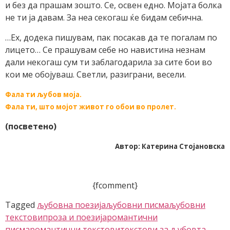
и без да прашам зошто. Се, освен едно. Мојата болка
не ти ја давам. За неа секогаш ќе бидам себична.
…Ех, додека пишувам, пак посакав да те погалам по
лицето… Се прашувам себе но навистина незнам
дали некогаш сум ти заблагодарила за сите бои во
кои ме обојуваш. Светли, разиграни, весели.
Фала ти љубов моја.
Фала ти, што мојот живот го обои во пролет.
(посветено)
Автор: Катерина Стојановска
{fcomment}
Tagged
љубовна поезија
љубовни писма
љубовни
текстови
проза и поезија
романтични
писма
романтични текстови
текстови за љубовта