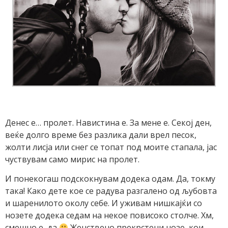
Денес е… пролет. Навистина е. За мене е. Секој ден,
веќе долго време без разлика дали врел песок,
жолти лисја или снег се топат под моите стапала, јас
чуствувам само мирис на пролет.
И понекогаш подскокнувам додека одам. Да, токму
така! Како дете кое се радува разгалено од љубовта
и шаренилото околу себе. И уживам нишкајќи со
нозете додека седам на некое повисоко столче. Хм,
смешно е, да
Женствено прекрстени нозе, кои