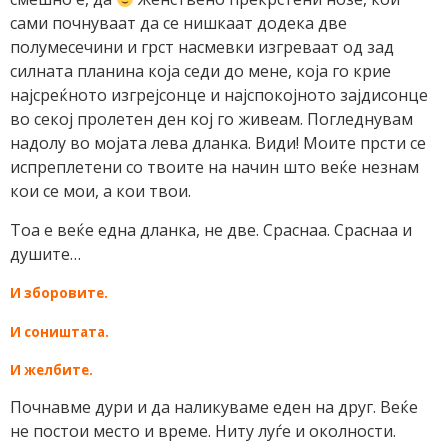
сами почнуваат да се нишкаат додека две
полумесечини и грст насмевки изгреваат од зад
силната планина која седи до мене, која го крие
најсреќното изгрејсонце и најспокојното зајдисонце
во секој пролетен ден кој го живеам. Погледнувам
надолу во мојата лева дланка. Види! Моите прсти се
испреплетени со твоите на начин што веќе незнам
кои се мои, а кои твои.
Тоа е веќе една дланка, не две. Сраснаа. Сраснаа и
душите…
И зборовите.
И соништата.
И желбите.
Почнавме дури и да наликуваме еден на друг. Веќе
не постои место и време. Ниту луѓе и околности.