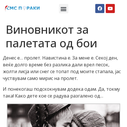
Македонски СМС пораки
Англиски смс пораки
Романтично катче
Виновникот за
палетата од бои
Денес е… пролет. Навистина е. За мене е. Секој ден,
веќе долго време без разлика дали врел песок,
жолти лисја или снег се топат под моите стапала, јас
чуствувам само мирис на пролет.
И понекогаш подскокнувам додека одам. Да, токму
така! Како дете кое се радува разгалено од…