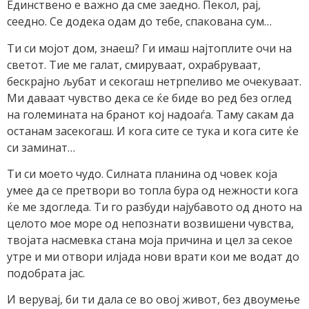
Единствено е важно да сме заедно. Пекол, рај,
сеедно. Се додека одам до тебе, спакована сум…
Ти си мојот дом, знаеш? Ги имаш најтоплите очи на
светот. Тие ме галат, смируваат, охрабруваат,
бескрајно љубат и секогаш нетрпеливо ме очекуваат.
Ми даваат чувство дека се ќе биде во ред без оглед
на големината на бранот кој надоаѓа. Таму сакам да
останам засекогаш. И кога сите се тука и кога сите ќе
си заминат…
Ти си моето чудо. Силната планина од човек која
умее да се претвори во топла бура од нежности кога
ќе ме здогледа. Ти го разбуди најубавото од дното на
целото мое море од непознати возвишени чувства,
твојата насмевка стана моја причина и цел за секое
утре и ми отвори илјада нови врати кои ме водат до
подобрата јас.
И верувај, би ти дала се во овој живот, без двоумење